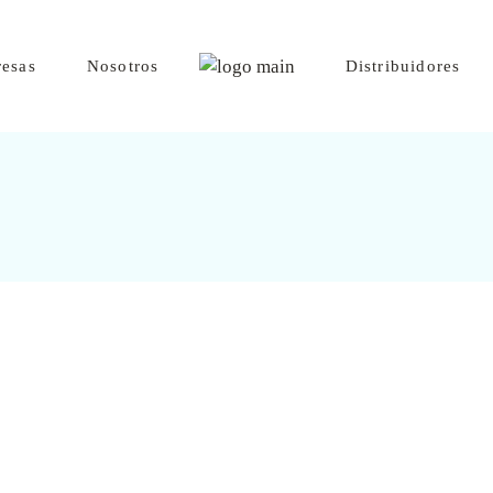
esas
Nosotros
Distribuidores
r Export
 Del Laja
 Pangueco
dratadora La Paz
Hansa
io Gourmet