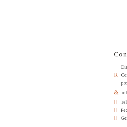
Con
Di
Ce
po
in
Te
Pe
Ge