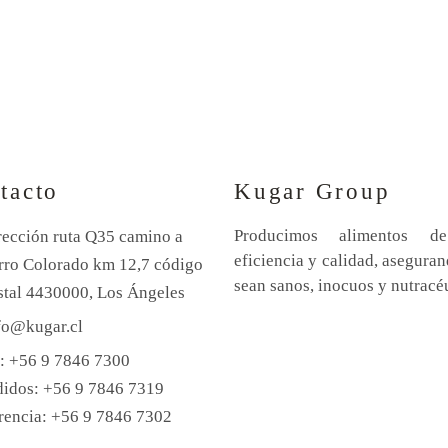
tacto
Kugar Group
Producimos alimentos de
rección ruta Q35 camino a
eficiencia y calidad, asegura
rro Colorado km 12,7 código
sean sanos, inocuos y nutracé
stal 4430000, Los Ángeles
fo@kugar.cl
l: +56 9 7846 7300
didos: +56 9 7846 7319
rencia: +56 9 7846 7302