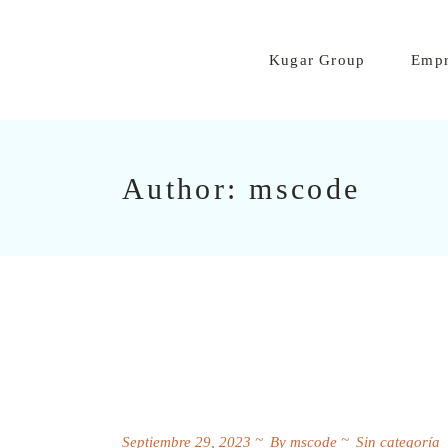
Kugar Group
Empr
Author: mscode
Kuga
Valle
Viña
Deshi
Euro
Biob
Septiembre 29, 2023
By
mscode
Sin categoría